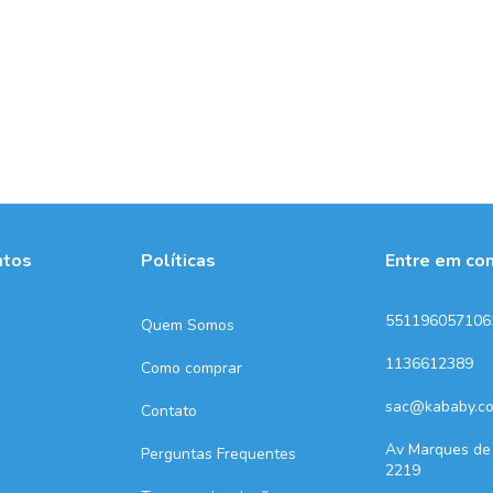
ntos
Políticas
Entre em co
551196057106
Quem Somos
1136612389
Como comprar
sac@kababy.co
Contato
Av Marques de
Perguntas Frequentes
2219