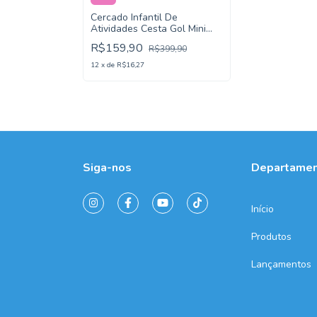
Cercado Infantil De
Atividades Cesta Gol Mini
Sport Kababy
R$159,90
R$399,90
12
x
de
R$16,27
Siga-nos
Departame
Início
Produtos
Lançamentos