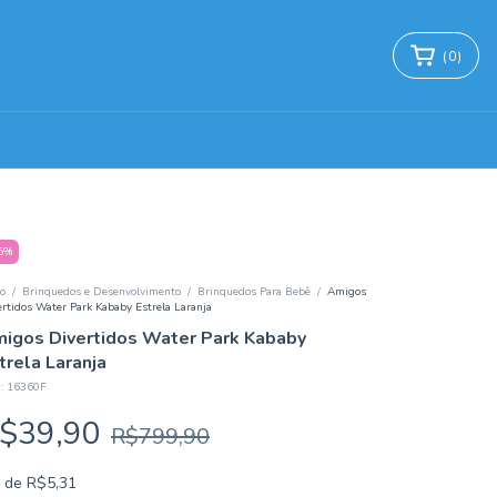
(
0
)
5
%
io
/
Brinquedos e Desenvolvimento
/
Brinquedos Para Bebê
/
Amigos
ertidos Water Park Kababy Estrela Laranja
igos Divertidos Water Park Kababy
trela Laranja
:
16360F
$39,90
R$799,90
x
de
R$5,31