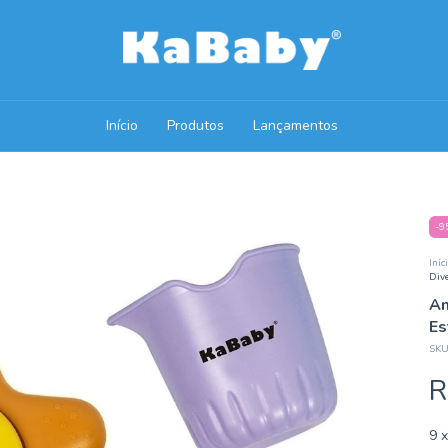
Início
Produtos
Lançamentos
-
9
Iníc
Div
Am
Es
SKU
R
9