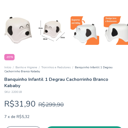
-
89
%
Início
/
Banho e Higiene
/
Troninhos e Redutores
/
Banquinho Infantil 1 Degrau
Cachorrinho Branco Kababy
Banquinho Infantil 1 Degrau Cachorrinho Branco
Kababy
SKU:
22001B
R$31,90
R$299,90
7
x
de
R$5,32