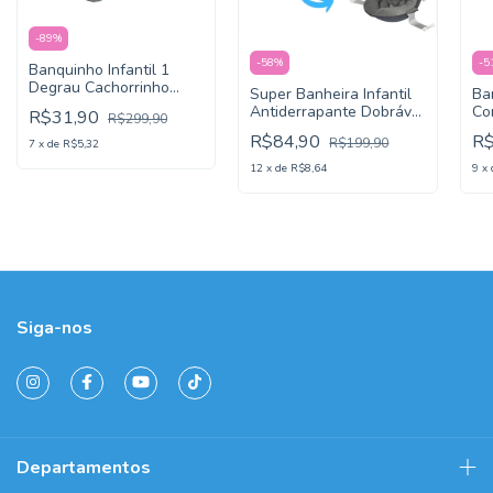
-
89
%
-
58
%
-
5
Banquinho Infantil 1
Degrau Cachorrinho
Super Banheira Infantil
Ba
Azul kababy
Antiderrapante Dobrável
Co
R$31,90
R$299,90
Kababy Rosa
Ci
R$84,90
R
R$199,90
7
x
de
R$5,32
12
x
de
R$8,64
9
x
Siga-nos
Departamentos