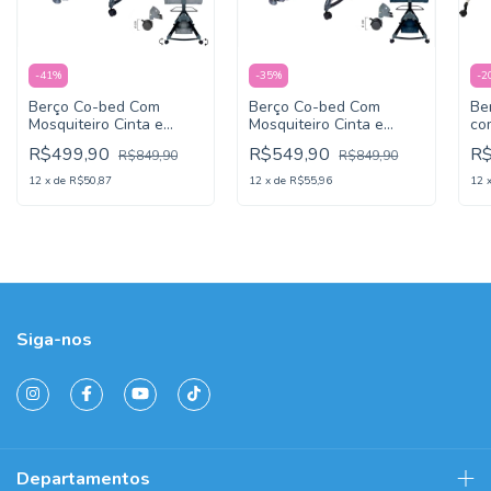
-
41
%
-
35
%
-
2
Berço Co-bed Com
Berço Co-bed Com
Ber
Mosquiteiro Cinta e
Mosquiteiro Cinta e
co
Cesto Ajuste Rápido
Cesto Ajuste Rápido
Ci
R$499,90
R$549,90
R
R$849,90
R$849,90
Luna Cinza - KaBaby
Luna Azul - KaBaby
12
x
de
R$50,87
12
x
de
R$55,96
12
Siga-nos
Departamentos