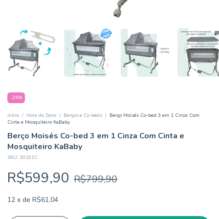
-
25
%
Início
/
Hora do Sono
/
Berços e Co-beds
/
Berço Moisés Co-bed 3 em 1 Cinza Com
Cinta e Mosquiteiro KaBaby
Berço Moisés Co-bed 3 em 1 Cinza Com Cinta e
Mosquiteiro KaBaby
SKU:
30101C
R$599,90
R$799,90
12
x
de
R$61,04