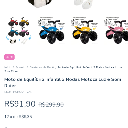
-
69
%
Início
/
Passeio
/
Carrinhos de Bebê
/
Moto de Equilíbrio Infantil 3 Rodas Motoca Luz e
Som Rider
Moto de Equilíbrio Infantil 3 Rodas Motoca Luz e Som
Rider
SKU:
PP5150V - VAR
R$91,90
R$299,90
12
x
de
R$9,35