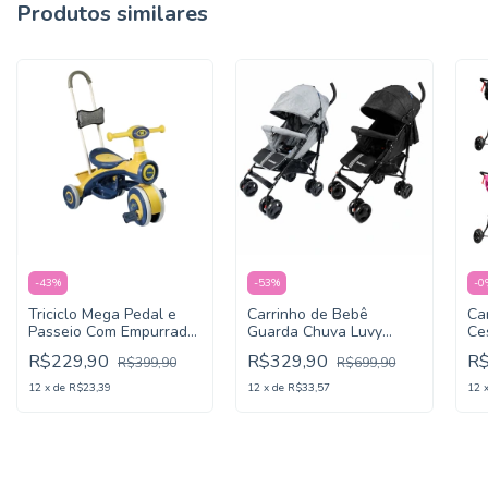
Produtos similares
-
43
%
-
53
%
-
0
Triciclo Mega Pedal e
Carrinho de Bebê
Ca
Passeio Com Empurrador
Guarda Chuva Luvy
Ce
Luz e Som - KaBaby
Reclinável Com Cesto E
Ea
R$229,90
R$329,90
R
R$399,90
R$699,90
Capota
12
x
de
R$23,39
12
x
de
R$33,57
12